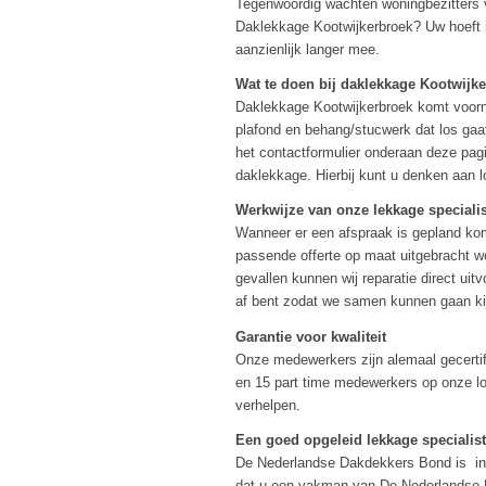
Tegenwoordig wachten woningbezitters ve
Daklekkage Kootwijkerbroek? Uw hoeft he
aanzienlijk langer mee.
Wat te doen bij daklekkage Kootwijk
Daklekkage Kootwijkerbroek komt voorna
plafond en behang/stucwerk dat los gaat 
het contactformulier onderaan deze pagi
daklekkage. Hierbij kunt u denken aan l
Werkwijze van onze lekkage speciali
Wanneer er een afspraak is gepland kome
passende offerte op maat uitgebracht 
gevallen kunnen wij reparatie direct uitv
af bent zodat we samen kunnen gaan kij
Garantie voor kwaliteit
Onze medewerkers zijn alemaal gecertif
en 15 part time medewerkers op onze loc
verhelpen.
Een goed opgeleid lekkage specialist
De Nederlandse Dakdekkers Bond is in h
dat u een vakman van De Nederlandse Da