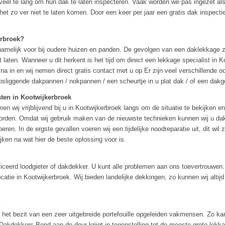
el te lang om hun dak te laten inspecteren. Vaak worden we pas ingezet als 
t zo ver niet te laten komen. Door een keer per jaar een gratis dak inspectie
erbroek?
melijk voor bij oudere huizen en panden. De gevolgen van een daklekkage zi
laten. Wanneer u dit herkent is het tijd om direct een lekkage specialist in K
na in en wij nemen direct gratis contact met u op Er zijn veel verschillende 
osliggende dakpannen / nokpannen / een scheurtje in u plat dak / of een dakgo
sten in Kootwijkerbroek
n wij vrijblijvend bij u in Kootwijkerbroek langs om de situatie te bekijken 
worden. Omdat wij gebruik maken van de nieuwste technieken kunnen wij u da
oeren. In de ergste gevallen voeren wij een tijdelijke noodreparatie uit, dit w
ken na wat hier de beste oplossing voor is.
iceerd loodgieter of dakdekker. U kunt alle problemen aan ons toevertrouwen
atie in Kootwijkerbroek. Wij bieden landelijke dekkingen, zo kunnen wij alti
et bezit van een zeer uitgebreide portefouille opgeleiden vakmensen. Zo kan
kdekkers Bond aan de deur krijgt in tegenstelling tot de meeste grote lekkag