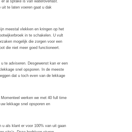
er al sprake is van wateroverlast.
 uit te laten voeren gaat u dak
jn meestal vlekken en kringen op het
ootwijkerbroek in te schakelen. U vult
oorzaken mogelijk die zorgen voor een
ot die niet meer goed functioneert.
en u te adviseren. Desgewenst kan er een
klekkage snel opsporen. In de meeste
il zeggen dat u toch even van de lekkage
. Momenteel werken we met 40 full time
jd uw lekkage snel opsporen en
 u als klant er voor 100% van uit gaan
e site’s. Deze bedrijven sturen