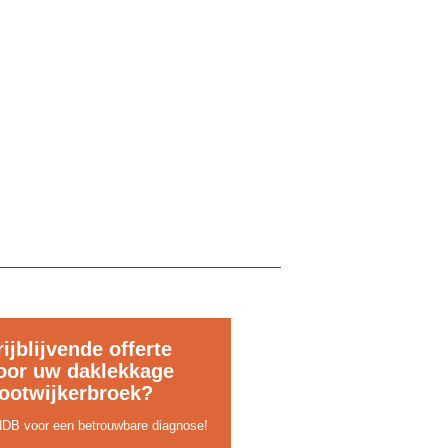
rijblijvende offerte
oor uw daklekkage
ootwijkerbroek?
DB voor een betrouwbare diagnose!