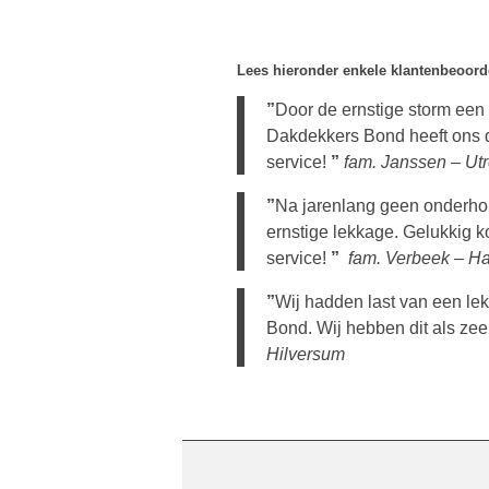
Lees hieronder enkele klantenbeoor
”
Door de ernstige storm een
Dakdekkers Bond heeft ons d
service!
”
fam. Janssen – Utr
”
Na jarenlang geen onderhou
ernstige lekkage. Gelukkig 
service!
”
fam. Verbeek – H
”
Wij hadden last van een le
Bond. Wij hebben dit als zeer
Hilversum