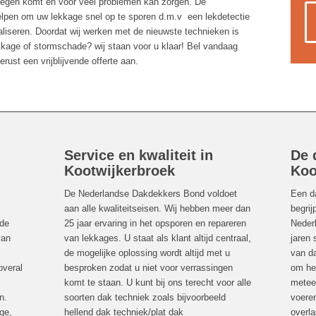
ngelegen komt en voor veel problemen kan zorgen. De
pen om uw lekkage snel op te sporen d.m.v een lekdetectie
aliseren. Doordat wij werken met de nieuwste technieken is
kkage of stormschade? wij staan voor u klaar! Bel vandaag
rust een vrijblijvende offerte aan.
Service en kwaliteit in
De 
Kootwijkerbroek
Koo
De Nederlandse Dakdekkers Bond voldoet
Een d
aan alle kwaliteitseisen. Wij hebben meer dan
begrij
 de
25 jaar ervaring in het opsporen en repareren
Neder
van
van lekkages. U staat als klant altijd centraal,
jaren 
de mogelijke oplossing wordt altijd met u
van da
overal
besproken zodat u niet voor verrassingen
om het
komt te staan. U kunt bij ons terecht voor alle
meteen
n.
soorten dak techniek zoals bijvoorbeeld
voeren
ge,
hellend dak techniek/plat dak
overla