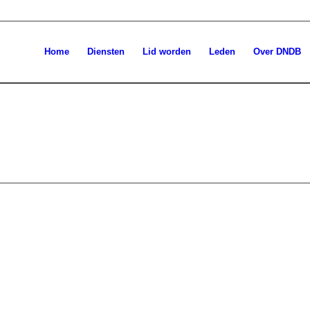
Home
Diensten
Lid worden
Leden
Over DNDB
DERLANDSE DAKDEKKER