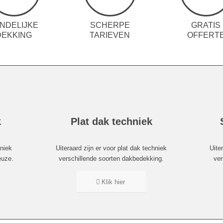
NDELIJKE
SCHERPE
GRATIS
DEKKING
TARIEVEN
OFFERT
k
Plat dak techniek
hniek
Uiteraard zijn er voor plat dak techniek
Uite
euze.
verschillende soorten dakbedekking.
ver
Klik hier